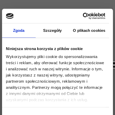
Zgoda
Szczegóły
O plikach cookies
Nasz adres
ul. Handlowa 60
03-567 Warszawa – Targówek
Niniejsza strona korzysta z plików cookie
Wykorzystujemy pliki cookie do spersonalizowania
Telefon
treści i reklam, aby oferować funkcje społecznościowe
22 150 38 10
i analizować ruch w naszej witrynie. Informacje o tym,
jak korzystasz z naszej witryny, udostępniamy
Godziny pracy
partnerom społecznościowym, reklamowym i
Pn-pt 8:00-22:00
analitycznym. Partnerzy mogą połączyć te informacje
Sobota – 8:30-22:00
z innymi danymi otrzymanymi od Ciebie lub
Niedziele i Święta – zapraszamy do naszej
uzyskanymi podczas korzystania z ich usług.
placówki całodobowej
W