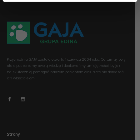
Przychodnia GAJA została otwarta 1 czerwca 2004 roku. Od tamtej pory
stale poszerzamy swoją wiedzę i doskonalimy umiejętności, by jak
najskuteczniej pomagać naszym pacjentom oraz rzetelnie doradzać
ich właścicielom.
Strony